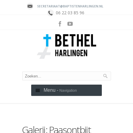
SECRETARIAAT@BAPTISTENHARLINGEN.NL
06 22 03 85 96
Menu -
Navigation
Galerij: Paasontbijt